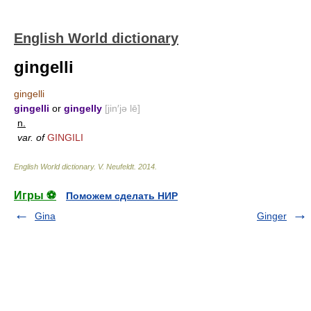
English World dictionary
gingelli
gingelli
gingelli
or
gingelly
[jin′jə lē]
n.
var. of
GINGILI
English World dictionary
.
V. Neufeldt
.
2014
.
Игры ⚽
Поможем сделать НИР
Gina
Ginger