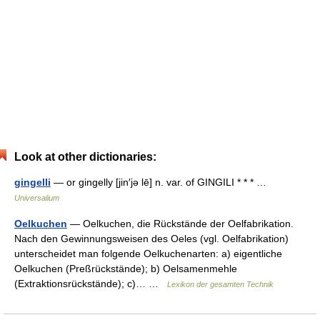
Look at other dictionaries:
gingelli
— or gingelly [jin′jə lē] n. var. of GINGILI * * * …
Universalium
Oelkuchen
— Oelkuchen, die Rückstände der Oelfabrikation.
Nach den Gewinnungsweisen des Oeles (vgl. Oelfabrikation)
unterscheidet man folgende Oelkuchenarten: a) eigentliche
Oelkuchen (Preßrückstände); b) Oelsamenmehle
(Extraktionsrückstände); c)… …
Lexikon der gesamten Technik