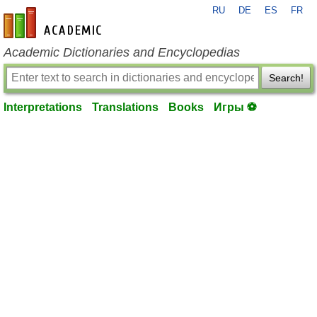
RU
DE
ES
FR
en-academic.com
Academic Dictionaries and Encyclopedias
Search!
Interpretations
Translations
Books
Игры ⚽